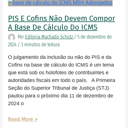
PIS
e
Cofins
PIS E Cofins Não Devem Compor
não
A Base De Cálculo Do ICMS
devem
Por
Editoria Machado Schütz
/
5 de dezembro de
compor
2024
/
3 minutos de leitura
a
base
O julgamento da inclusão ou não do PIS e da
de
Cofins na base de cálculo do ICMS é um tema
cálculo
que está sob os holofotes de contribuintes e
do
autoridades fiscais em todo o país. A Primeira
ICMS
Seção do Superior Tribunal de Justiça (STJ)
pautou para o próximo dia 11 de dezembro de
2024 o
Read More »