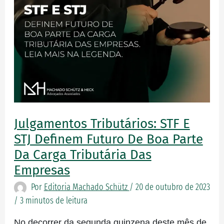
de
boa
parte
da
carga
tributária
das
empresas
Julgamentos Tributários: STF E
STJ Definem Futuro De Boa Parte
Da Carga Tributária Das
Empresas
Por
Editoria Machado Schütz
/
20 de outubro de 2023
/
3 minutos de leitura
No decorrer da segunda quinzena deste mês de