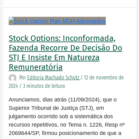
Stock
Options:
inconformada,
Stock Options: Inconformada,
Fazenda
Fazenda Recorre De Decisão Do
recorre
STJ E Insiste Em Natureza
de
Remuneratória
decisão
Por
Editoria Machado Schütz
/
12 de novembro de
do
2024
/
3 minutos de leitura
STJ
e
Anunciamos, dias atrás (11/09/2024), que o
insiste
Superior Tribunal de Justiça (STJ), em
em
julgamento ocorrido sob a sistemática dos
natureza
recursos repetitivos, no Tema n. 1226, Resp nº
remuneratória
2069644/SP, firmou posicionamento de que a