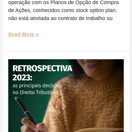
operação com os Planos de Opção de Compra
de Ações, conhecidos como stock option plan,
não está atrelada ao contrato de trabalho ou
Read More »
Retrospectiva:
principais
decisões
no
Direito
Tributário em
2023