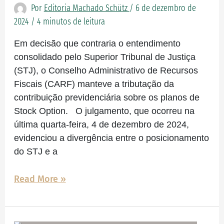
Por
Editoria Machado Schütz
/
6 de dezembro de
mantém
2024
/
4 minutos de leitura
tributação
de
Em decisão que contraria o entendimento
Stock
consolidado pelo Superior Tribunal de Justiça
Option
(STJ), o Conselho Administrativo de Recursos
Fiscais (CARF) manteve a tributação da
contribuição previdenciária sobre os planos de
Stock Option. O julgamento, que ocorreu na
última quarta-feira, 4 de dezembro de 2024,
evidenciou a divergência entre o posicionamento
do STJ e a
Read More »