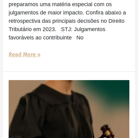
preparamos uma matéria especial com os
julgamentos de maior impacto. Confira abaixo a
retrospectiva das principais decisões no Direito
Tributário em 2023. STJ: Julgamentos
favoráveis ao contribuinte No
Read More »
Julgamentos
tributários:
STF
e
STJ
definem
futuro