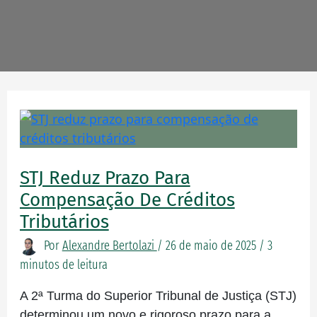
STJ
reduz
prazo
STJ Reduz Prazo Para
para
compensação
Compensação De Créditos
de
Tributários
créditos
Por
Alexandre Bertolazi
/
26 de maio de 2025
/
3
tributários
minutos de leitura
A 2ª Turma do Superior Tribunal de Justiça (STJ)
determinou um novo e rigoroso prazo para a