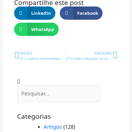
Compartilhe este post
LinkedIn
Facebook
WhatsApp
Anterior
Próx
ANTES
PRÓXIMO
STJ confirma impossibilidade da Receita Federal tributar permutas imobiliárias
STJ analisa tributação de crédito do reintegra
Pesquisar
Pesquisar
Categorias
Artigos
(128)