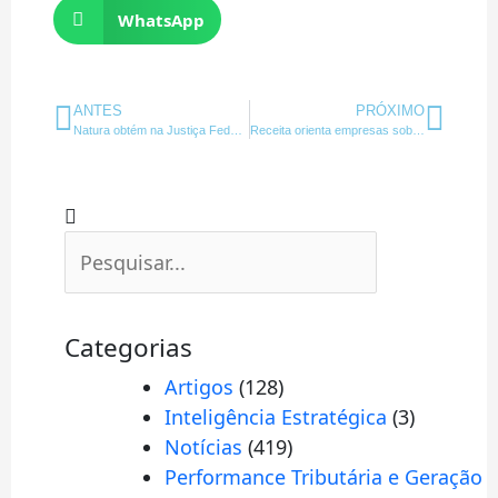
WhatsApp
Anterior
Próx
ANTES
PRÓXIMO
Natura obtém na Justiça Federal direito a benefício fiscal
Receita orienta empresas sobre período de amortização de ágio
Pesquisar
Pesquisar
Categorias
Artigos
(128)
Inteligência Estratégica
(3)
Notícias
(419)
Performance Tributária e Geração