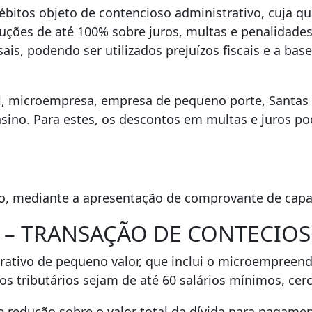
ébitos objeto de contencioso administrativo, cuja q
ões de até 100% sobre juros, multas e penalidades,
s, podendo ser utilizados prejuízos fiscais e a base
l, microempresa, empresa de pequeno porte, Santas C
ensino. Para estes, os descontos em multas e juros 
.
no, mediante a apresentação de comprovante de cap
025 – TRANSAÇÃO DE CONTECI
rativo de pequeno valor, que inclui o microempreend
s tributários sejam de até 60 salários mínimos, cerc
 redução sobre o valor total da dívida para pagame