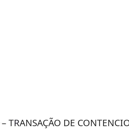
z piso e amplia moda
portarias que atualizam e ampliam significativamente
s de transação por adesão e a publicação da Portari
so para transações individuais de R$10 milhões para 
cativos sobre juros, multas e encargos de acordo c
25 – TRANSAÇÃO DE CONTENCI