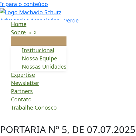
Ir para o conteúdo
Receita Federal redu
Home
Sobre
transações
Institucional
Nossa Equipe
A Receita Federal publicou, em 7 de julho de 2025, 
Nossas Unidades
tributária no contencioso administrativo fiscal.
Expertise
Newsletter
As mudanças envolvem a edição de dois novos editai
Partners
critérios para transações individuais.
Contato
Entre as principais novidades, está a redução do pi
Trabalhe Conosco
parcelamentos em até 120 meses e descontos signifi
PORTARIA Nº 5, DE 07.07.20