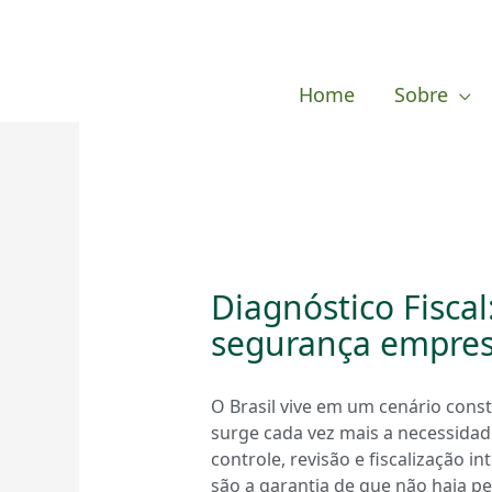
Ir
para
o
Home
Sobre
conteúdo
Diagnóstico Fisca
segurança empres
O Brasil vive em um cenário consta
surge cada vez mais a necessida
controle, revisão e fiscalização 
são a garantia de que não haja pe