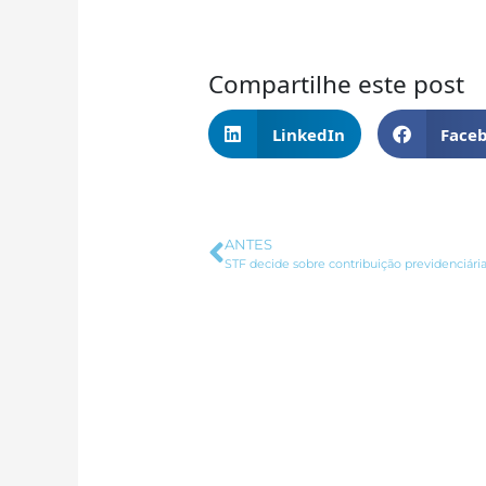
Compartilhe este post
LinkedIn
Face
Anterior
ANTES