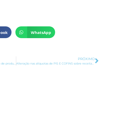
book
WhatsApp
PRÓXIMO
Próxi
STF decide sobre contribuição previdenciária de produtores rurais
Alteração nas alíquotas de PIS E COFINS sobre receitas financeiras