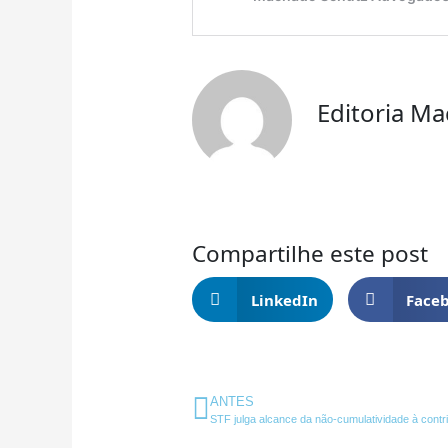
Editoria M
Compartilhe este post
LinkedIn
Face
Anterior
ANTES