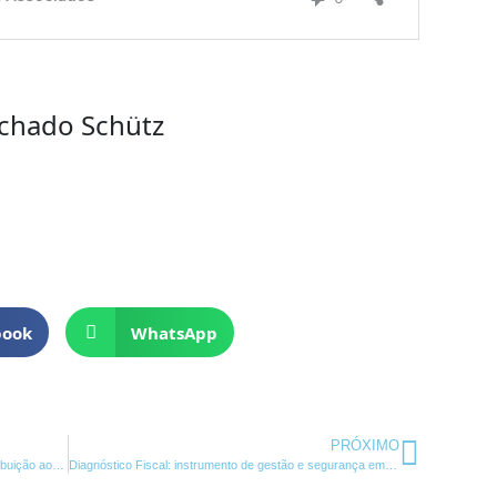
achado Schütz
book
WhatsApp
Próxi
PRÓXIMO
STF julga alcance da não-cumulatividade à contribuição ao PIS e COFINS
Diagnóstico Fiscal: instrumento de gestão e segurança empresarial