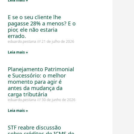
Leia mais »
E se o seu cliente lhe
pagasse 28% a menos? E o
pior, ele não estaria
errado.
eduardo.pestana
21 de julho de 2026
Leia mais »
Planejamento Patrimonial
e Sucessório: o melhor
momento para agir é
antes da mudança da
carga tributária
eduardo.pestana
30 de junho de 2026
Leia mais »
STF reabre discussão
sobre créditos de ICMS de