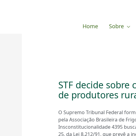
Ir
para
o
Home
Sobre
conteúdo
STF decide sobre c
de produtores rur
O Supremo Tribunal Federal form
pela Associação Brasileira de Fri
Insconstitucionalidade 4395 busca
25, da Lei 8.212/91, que prevê a i