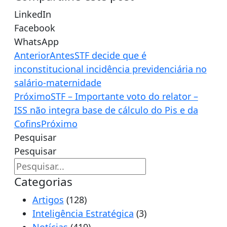
LinkedIn
Facebook
WhatsApp
Anterior
Antes
STF decide que é
inconstitucional incidência previdenciária no
salário-maternidade
Próximo
STF – Importante voto do relator –
ISS não integra base de cálculo do Pis e da
Cofins
Próximo
Pesquisar
Pesquisar
Categorias
Artigos
(128)
Inteligência Estratégica
(3)