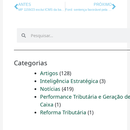
Anterior
Pró
ANTES
PRÓXIMO
MP 1159/23 exclui ICMS da base de cálculo de PIS e COFINS
Ford: sentença favorável pela não tributação de indenização
Pesquisar
Pesquisar
Categorias
Artigos
(128)
Inteligência Estratégica
(3)
Notícias
(419)
Performance Tributária e Geração d
Caixa
(1)
Reforma Tributária
(1)