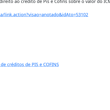
direito ao credito de Pis e Cofins sobre o valor do IC
lta/link.action?visao=anotado&idAto=53102
o de créditos de PIS e COFINS