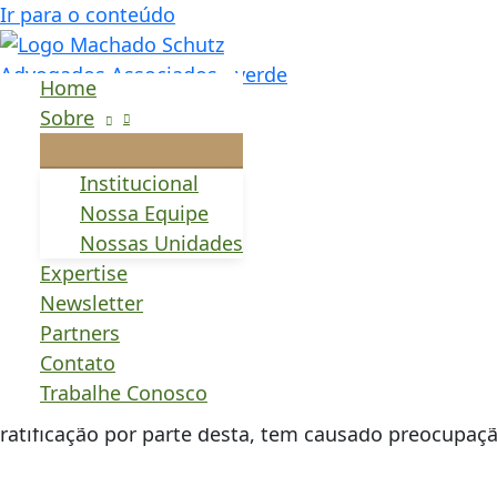
Ir para o conteúdo
Parecer 10 – Cosit – 
Home
interna a Procurador
Sobre
Institucional
Atenção aos desdob
Nossa Equipe
Nossas Unidades
Por Lucas Heck, sócio-diretor na Machado Schütz &
Expertise
Advogados Associados.
Newsletter
Partners
Contato
Com alguma surpresa, tomamos conhecimento do pare
Trabalhe Conosco
obstante se trata de consulta interna da RFB destina
ratificação por parte desta, tem causado preocupa