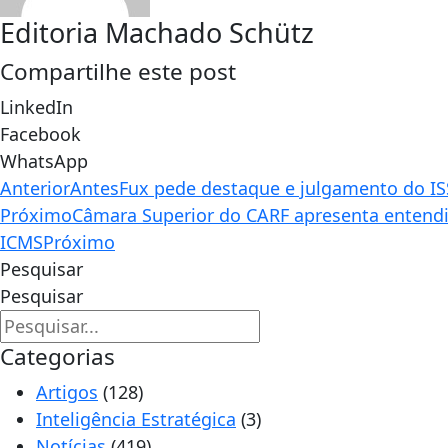
Editoria Machado Schütz
Compartilhe este post
LinkedIn
Facebook
WhatsApp
Anterior
Antes
Fux pede destaque e julgamento do ISS
Próximo
Câmara Superior do CARF apresenta entendim
ICMS
Próximo
Pesquisar
Pesquisar
Categorias
Artigos
(128)
Inteligência Estratégica
(3)
Notícias
(419)