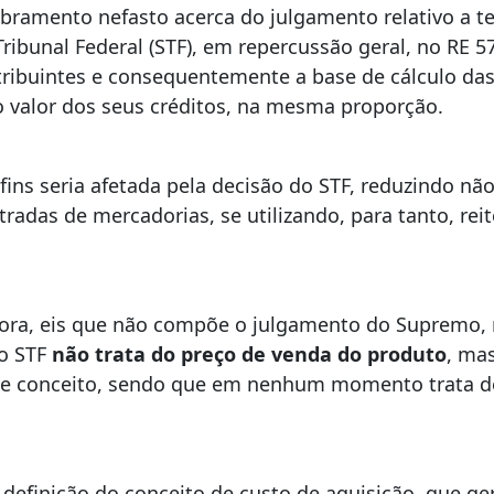
dobramento nefasto acerca do julgamento relativo a 
ribunal Federal (STF), em repercussão geral, no RE 5
ibuintes e consequentemente a base de cálculo das 
do valor dos seus créditos, na mesma proporção.
ins seria afetada pela decisão do STF, reduzindo não
adas de mercadorias, se utilizando, para tanto, reit
.
adora, eis que não compõe o julgamento do Supremo
do STF
não trata do preço de venda do produto
, ma
e conceito, sendo que em nenhum momento trata do
definição do conceito de custo de aquisição, que ger