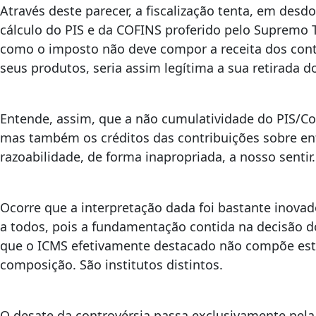
Através deste parecer, a fiscalização tenta, em des
cálculo do PIS e da COFINS proferido pelo Supremo T
como o imposto não deve compor a receita dos contr
seus produtos, seria assim legítima a sua retirada 
Entende, assim, que a não cumulatividade do PIS/Cof
mas também os créditos das contribuições sobre entr
razoabilidade, de forma inapropriada, a nosso sentir
Ocorre que a interpretação dada foi bastante inov
a todos, pois a fundamentação contida na decisão 
que o ICMS efetivamente destacado não compõe est
composição. São institutos distintos.
O desate da controvérsia passa exclusivamente pela 