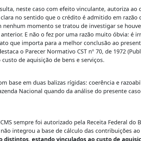
ta, neste caso com efeito vinculante, autoriza ao co
é clara no sentido que o crédito é admitido em razão
 nenhum momento se tratou de investigar se houve 
 anterior. E não o fez por uma razão muito óbvia: é i
o fato que importa para a melhor conclusão ao present
estaca o Parecer Normativo CST nº 70, de 1972 (Pub
o custo de aquisição de bens e serviços.
m base em duas balizas rígidas: coerência e razoabil
azenda Nacional quando da análise do presente caso,
 ICMS sempre foi autorizado pela Receita Federal do B
não integrou a base de cálculo das contribuições ao P
o distintos, estando vinculados ao custo de aquisi