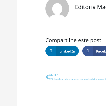
Editoria M
Compartilhe este post
LinkedIn
Face
Anterior
ANTES