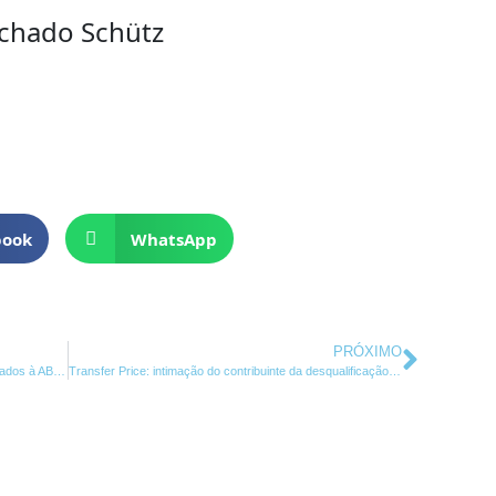
achado Schütz
book
WhatsApp
Próxi
PRÓXIMO
MSH realiza palestra aos concessionários associados à ABRARE e ABCN
Transfer Price: intimação do contribuinte da desqualificação do método