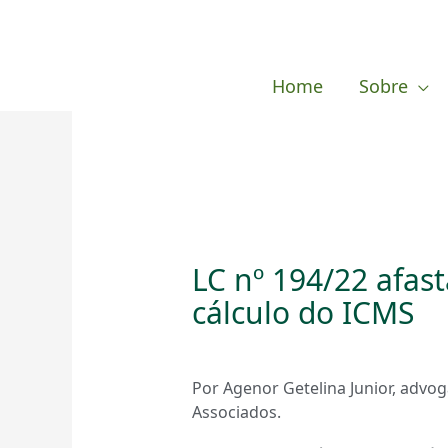
Ir
para
o
Home
Sobre
conteúdo
LC nº 194/22 afas
cálculo do ICMS
Por Agenor Getelina Junior, adv
Associados.