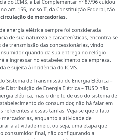
ncia do ICMS, a Lei Complementar nº 87/96 cuidou
o art. 155, inciso II, da Constituição Federal, tão
à
circulação de mercadorias
.
o da energia elétrica sempre foi considerada
ia de sua natureza e características, encontra-se
 de transmissão das concessionárias, vindo
consumidor quando da sua entrega no relógio
á a ingressar no estabelecimento da empresa,
a e sujeita à incidência do ICMS.
o Sistema de Transmissão de Energia Elétrica –
e Distribuição de Energia Elétrica – TUSD não
gia elétrica, mas o direito de uso do sistema de
 estabelecimento do consumidor, não há falar em
 referentes a essas tarifas. Veja-se que o fato
e mercadorias, enquanto a atividade de
uraria atividade-meio, ou seja, uma etapa que
ao consumidor final, não configurando a