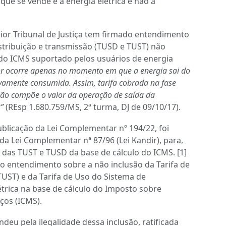
 que se vende é a energia elétrica e não a
rior Tribunal de Justiça tem firmado entendimento
istribuição e transmissão (TUSD e TUST) não
do ICMS suportado pelos usuários de energia
or ocorre apenas no momento em que a energia sai do
ivamente consumida. Assim, tarifa cobrada na fase
 não compõe o valor da operação de saída da
”
(REsp 1.680.759/MS, 2ª turma, DJ de 09/10/17).
licação da Lei Complementar nº 194/22, foi
 da Lei Complementar nª 87/96 (Lei Kandir), para,
a das TUST e TUSD da base de cálculo do ICMS. [1]
 o entendimento sobre a não inclusão da Tarifa de
UST) e da Tarifa de Uso do Sistema de
étrica na base de cálculo do Imposto sobre
ços (ICMS).
eu pela ilegalidade dessa inclusão, ratificada