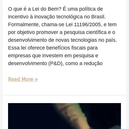
e
O que é a Lei do Bem? É uma política de
como
incentivo à inovação tecnológica no Brasil.
ela
Formalmente, chama-se Lei 11196/2005, e tem
pode
por objetivo promover a pesquisa científica e o
impactar
desenvolvimento de novas tecnologias no país.
as
Essa lei oferece benefícios fiscais para
empresas?
empresas que investem em pesquisa e
desenvolvimento (P&D), como a redução
Read More »
Lei
do
Bem: