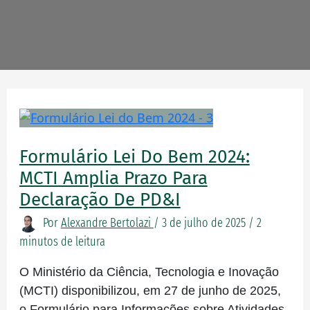
Formulário
Lei
do
Formulário Lei Do Bem 2024:
Bem
MCTI Amplia Prazo Para
2024:
Declaração De PD&I
MCTI
Por
Alexandre Bertolazi
/
3 de julho de 2025
/
2
amplia
minutos de leitura
prazo
para
O Ministério da Ciência, Tecnologia e Inovação
declaração
(MCTI) disponibilizou, em 27 de junho de 2025,
de
o Formulário para Informações sobre Atividades