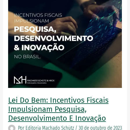
incentivos
fiscais
impulsionam
Pesquisa,
Desenvolvimento
e
Inovação
Lei Do Bem: Incentivos Fiscais
Impulsionam Pesquisa,
Desenvolvimento E Inovação
Por
Editoria Machado Schütz
/
30 de outubro de 2023