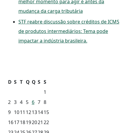
melhor momento para agir é antes da
mudança da carga tributária
STF reabre discussão sobre créditos de ICMS
de produtos intermediários: Tema pode
impactar a indústria brasileira.
D
S
T
Q
Q
S
S
1
2
3
4
5
6
7
8
9
10
11
12
13
14
15
16
17
18
19
20
21
22
23
24
25
26
27
28
29