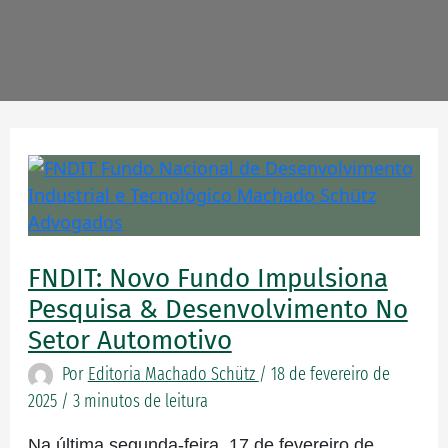
FNDIT:
novo
fundo
impulsiona
FNDIT: Novo Fundo Impulsiona
Pesquisa
&
Pesquisa & Desenvolvimento No
Desenvolvimento
Setor Automotivo
no
Por
Editoria Machado Schütz
/
18 de fevereiro de
setor
2025
/
3 minutos de leitura
automotivo
Na última segunda-feira, 17 de fevereiro de