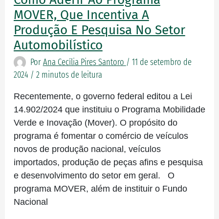
MOVER,
MOVER, Que Incentiva A
que
Produção E Pesquisa No Setor
incentiva
Automobilístico
a
Por
Ana Cecília Pires Santoro
/
11 de setembro de
produção
2024
/
2 minutos de leitura
e
pesquisa
Recentemente, o governo federal editou a Lei
no
14.902/2024 que instituiu o Programa Mobilidade
setor
Verde e Inovação (Mover). O propósito do
automobilístico
programa é fomentar o comércio de veículos
novos de produção nacional, veículos
importados, produção de peças afins e pesquisa
e desenvolvimento do setor em geral. O
programa MOVER, além de instituir o Fundo
Nacional