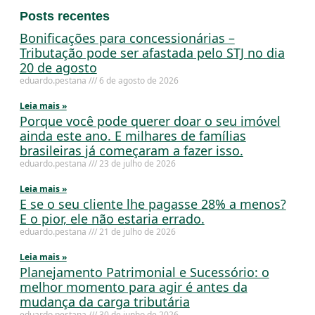
Posts recentes
Bonificações para concessionárias –
Tributação pode ser afastada pelo STJ no dia
20 de agosto
eduardo.pestana
6 de agosto de 2026
Leia mais »
Porque você pode querer doar o seu imóvel
ainda este ano. E milhares de famílias
brasileiras já começaram a fazer isso.
eduardo.pestana
23 de julho de 2026
Leia mais »
E se o seu cliente lhe pagasse 28% a menos?
E o pior, ele não estaria errado.
eduardo.pestana
21 de julho de 2026
Leia mais »
Planejamento Patrimonial e Sucessório: o
melhor momento para agir é antes da
mudança da carga tributária
eduardo.pestana
30 de junho de 2026