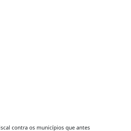
ios para
Serviços (ISS) poderá acabar com a
chamou mais atenção por permitir a
azem Netflix e Spotify -, veda a
de base de cálculo ou concessão de
fiscal contra os municípios que antes