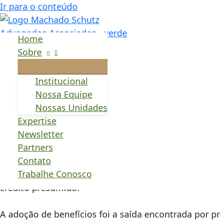
Ir para o conteúdo
Lei proíbe prefeitura
Home
redução do ISS
Sobre
Institucional
Municípios não devem contar este ano com a receita
Nossa Equipe
Nossas Unidades
Por Laura Ignacio | De São Paulo.
Expertise
Newsletter
Além de criar novas possibilidades de fontes de rece
Partners
guerra fiscal entre municípios. Publicada no apagar
Contato
cobrança do tributo sobre a disponibilização de cont
Trabalhe Conosco
concessão de qualquer benefício para redução, indi
crédito presumido.
A adoção de benefícios foi a saída encontrada por pr