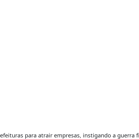
s de conceder benefíc
 sobre as novas atividades.
ita para as prefeituras, a reforma do Imposto sobre 
 das luzes de 2016, a Lei Complementar nº 157, que 
eúdos de áudio e vídeo por meio da internet – como f
reta, do percentual mínimo de 2%, como diminuição 
efeituras para atrair empresas, instigando a guerra 