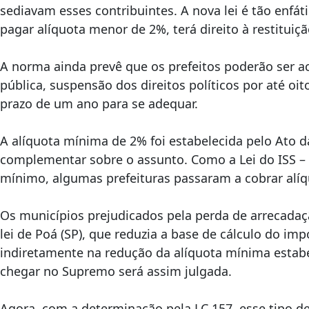
sediavam esses contribuintes. A nova lei é tão enfá
pagar alíquota menor de 2%, terá direito à restituiç
A norma ainda prevê que os prefeitos poderão ser a
pública, suspensão dos direitos políticos por até o
prazo de um ano para se adequar.
A alíquota mínima de 2% foi estabelecida pelo Ato d
complementar sobre o assunto. Como a Lei do ISS –
mínimo, algumas prefeituras passaram a cobrar alí
Os municípios prejudicados pela perda de arrecadaçã
lei de Poá (SP), que reduzia a base de cálculo do imp
indiretamente na redução da alíquota mínima estabe
chegar no Supremo será assim julgada.
Agora, com a determinação pela LC 157, esse tipo d