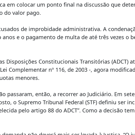
tica em colocar um ponto final na discussão que dete
ão do valor pago.
cusados de improbidade administrativa. A condenaçã
ito anos e o pagamento de multa de até três vezes o 
as Disposições Constitucionais Transitórias (ADCT) a
 Lei Complementar nº 116, de 2003 -, agora modific
quotas menores.
o passaram, então, a recorrer ao Judiciário. Em sete
osto, o Supremo Tribunal Federal (STF) definiu ser in
lecida pelo artigo 88 do ADCT”. Como a decisão tem 
e demanda não deverá mais ser levada à Justiça. “O 