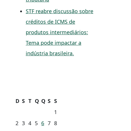
STF reabre discussão sobre
créditos de ICMS de
produtos intermediários:
Tema pode impactar a
indústria brasileira.
D
S
T
Q
Q
S
S
1
2
3
4
5
6
7
8