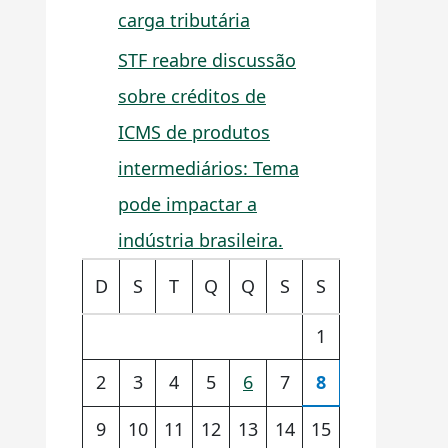
carga tributária
STF reabre discussão
sobre créditos de
ICMS de produtos
intermediários: Tema
pode impactar a
indústria brasileira.
D
S
T
Q
Q
S
S
1
2
3
4
5
6
7
8
9
10
11
12
13
14
15