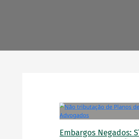
Embargos
negados:
STJ
Embargos Negados: S
mantém