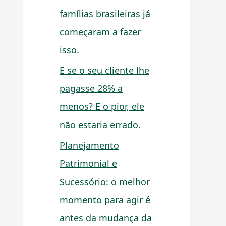
famílias brasileiras já
começaram a fazer
isso.
E se o seu cliente lhe
pagasse 28% a
menos? E o pior, ele
não estaria errado.
Planejamento
Patrimonial e
Sucessório: o melhor
momento para agir é
antes da mudança da