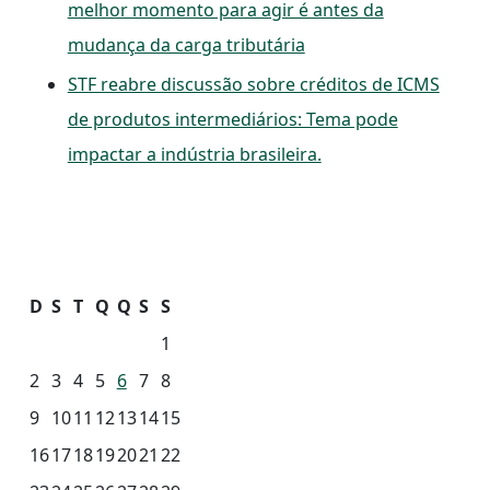
melhor momento para agir é antes da
mudança da carga tributária
STF reabre discussão sobre créditos de ICMS
de produtos intermediários: Tema pode
impactar a indústria brasileira.
D
S
T
Q
Q
S
S
1
2
3
4
5
6
7
8
9
10
11
12
13
14
15
16
17
18
19
20
21
22