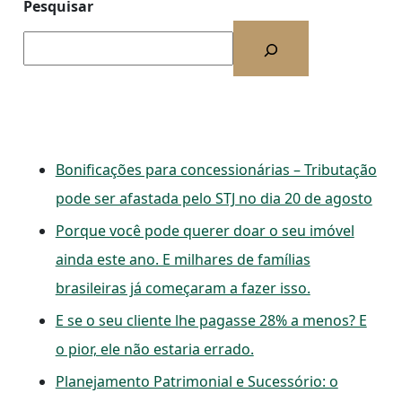
Pesquisar
Bonificações para concessionárias – Tributação
pode ser afastada pelo STJ no dia 20 de agosto
Porque você pode querer doar o seu imóvel
ainda este ano. E milhares de famílias
brasileiras já começaram a fazer isso.
E se o seu cliente lhe pagasse 28% a menos? E
o pior, ele não estaria errado.
Planejamento Patrimonial e Sucessório: o