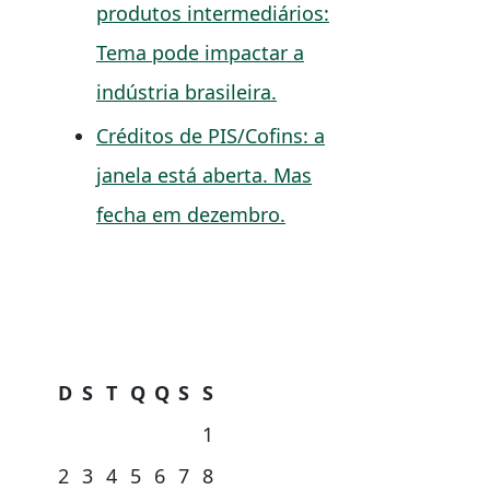
produtos intermediários:
Tema pode impactar a
indústria brasileira.
Créditos de PIS/Cofins: a
janela está aberta. Mas
fecha em dezembro.
D
S
T
Q
Q
S
S
1
2
3
4
5
6
7
8