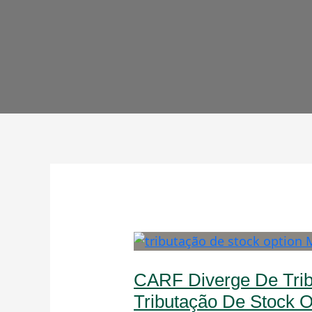
CARF
diverge
CARF Diverge De Trib
de
tribunais
Tributação De Stock O