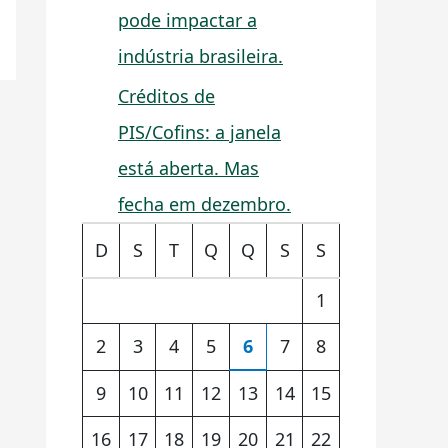
pode impactar a
indústria brasileira.
Créditos de
PIS/Cofins: a janela
está aberta. Mas
fecha em dezembro.
D
S
T
Q
Q
S
S
1
2
3
4
5
6
7
8
9
10
11
12
13
14
15
16
17
18
19
20
21
22