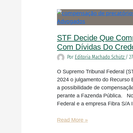
STF
decide
que
STF Decide Que Comp
compensação
de
Com Dívidas Do Credor
precatórios
Por
Editoria Machado Schütz
/
2
com
dívidas
O Supremo Tribunal Federal (ST
do
2024 o julgamento do Recurso E
credor
a possibilidade de compensação
é
perante a Fazenda Pública. No
inconstitucional
Federal e a empresa Fibra S/A I
Read More »