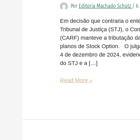
superiores
Por
Editoria Machado Schütz
/
6
e
mantém
Em decisão que contraria o ent
tributação
Tribunal de Justiça (STJ), o Co
de
(CARF) manteve a tributação da 
Stock
planos de Stock Option. O julga
Option
4 de dezembro de 2024, evidenc
do STJ e a […]
Read More »