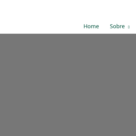
Ir
para
o
Home
Sobre
conteúdo