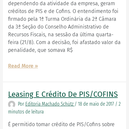
PIS
dependendo da atividade da empresa, geram
e
créditos de PIS e de Cofins. O entendimento foi
Cofins
firmado pela 1ª Turma Ordinária da 2ª Câmara
da 3ª Seção do Conselho Administrativo de
Recursos Fiscais, na sessão da última quarta-
feira (21/8). Com a decisão, foi afastado valor da
penalidade, que somava R$
Read More »
Leasing E Crédito De PIS/COFINS
Leasing
e
Por
Editoria Machado Schütz
/
18 de maio de 2017
/
2
crédito
minutos de leitura
de
É permitido tomar crédito de PIS/Cofins sobre
PIS/COFINS