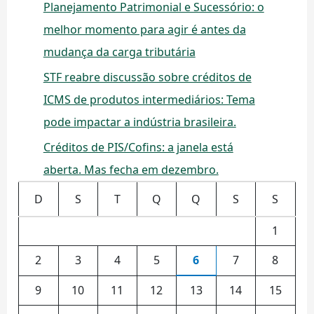
Planejamento Patrimonial e Sucessório: o
melhor momento para agir é antes da
mudança da carga tributária
STF reabre discussão sobre créditos de
ICMS de produtos intermediários: Tema
pode impactar a indústria brasileira.
Créditos de PIS/Cofins: a janela está
aberta. Mas fecha em dezembro.
D
S
T
Q
Q
S
S
1
2
3
4
5
6
7
8
9
10
11
12
13
14
15