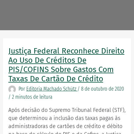
Justiça Federal Reconhece Direito
Justiça
Federal
Ao Uso De Créditos De
reconhece
PIS/COFINS Sobre Gastos Com
direito
Taxas De Cartão De Crédito
ao
Por
Editoria Machado Schütz
/
8 de outubro de 2020
uso
/
2 minutos de leitura
de
créditos
Após decisão do Supremo Tribunal Federal (STF),
de
que determinou a inclusão das taxas pagas às
PIS/COFINS
administradoras de cartões de crédito e débito
sobre