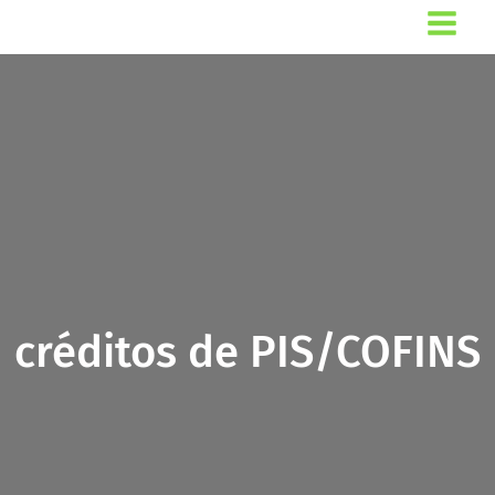
Ir
para
o
conteúdo
créditos de PIS/COFINS