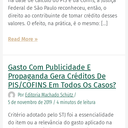
na base de cálculo do PIS e da Cofins, a Justiça
gastos
Federal de São Paulo reconheceu, então, o
com
direito ao contribuinte de tomar crédito desses
taxas
valores. O efeito, na prática, é o mesmo: […]
de
cartão
Read More »
de
crédito
Gasto Com Publicidade E
Gasto
com
Propaganda Gera Créditos De
publicidade
PIS/COFINS Em Todos Os Casos?
e
Por
Editoria Machado Schütz
/
propaganda
5 de novembro de 2019
/
4 minutos de leitura
gera
créditos
Critério adotado pelo STJ foi a essencialidade
de
do item ou a relevância do gasto aplicado na