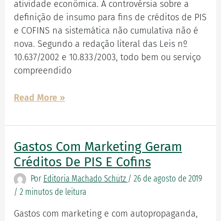
PIS/COFINS
atividade econômica. A controvérsia sobre a
em
definição de insumo para fins de créditos de PIS
todos
e COFINS na sistemática não cumulativa não é
os
nova. Segundo a redação literal das Leis nº
casos?
10.637/2002 e 10.833/2003, todo bem ou serviço
compreendido
Read More »
Gastos Com Marketing Geram
Gastos
com
Créditos De PIS E Cofins
marketing
Por
Editoria Machado Schütz
/
26 de agosto de 2019
geram
/
2 minutos de leitura
créditos
de
Gastos com marketing e com autopropaganda,