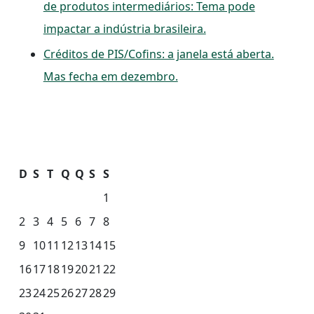
de produtos intermediários: Tema pode
impactar a indústria brasileira.
Créditos de PIS/Cofins: a janela está aberta.
Mas fecha em dezembro.
D
S
T
Q
Q
S
S
1
2
3
4
5
6
7
8
9
10
11
12
13
14
15
16
17
18
19
20
21
22
23
24
25
26
27
28
29