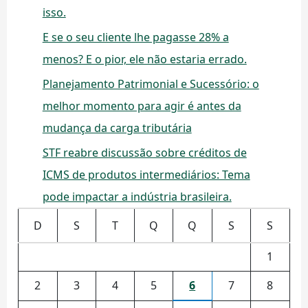
isso.
E se o seu cliente lhe pagasse 28% a
menos? E o pior, ele não estaria errado.
Planejamento Patrimonial e Sucessório: o
melhor momento para agir é antes da
mudança da carga tributária
STF reabre discussão sobre créditos de
ICMS de produtos intermediários: Tema
pode impactar a indústria brasileira.
D
S
T
Q
Q
S
S
1
2
3
4
5
6
7
8