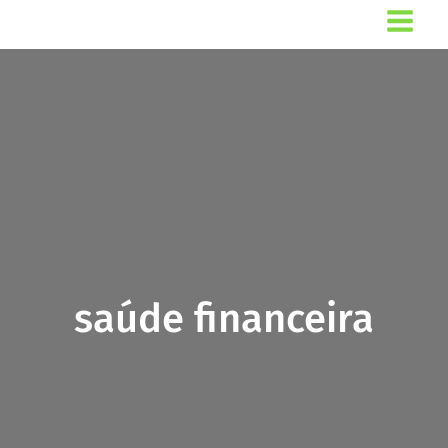
Ir
para
o
conteúdo
saúde financeira