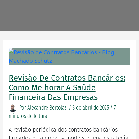
Revisão
de
contratos
Revisão De Contratos Bancários:
bancários:
como
Como Melhorar A Saúde
melhorar
Financeira Das Empresas
a
Por
Alexandre Bertolazi
/
3 de abril de 2025
/
7
saúde
minutos de leitura
financeira
das
A revisão periódica dos contratos bancários
empresas
firmados pela empresa pode ser uma estratégia