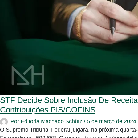
STF Decide Sobre Inclusão De Receit
Contribuições PIS/COFINS
Por
Editoria Machado Schütz
/
5 de março de 2024
O Supremo Tribunal Federal julgará, na próxima quarta-
Extraordinário 599.658. O recurso trata da (im)possibil