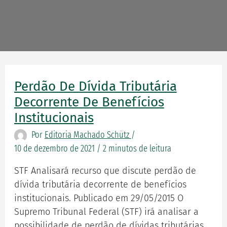
Perdão De Dívida Tributária
Perdão
de
Decorrente De Benefícios
Dívida
Institucionais
Tributária
Por
Editoria Machado Schütz
/
Decorrente
10 de dezembro de 2021
/
2 minutos de leitura
de
Benefícios
STF Analisará recurso que discute perdão de
Institucionais
dívida tributária decorrente de benefícios
institucionais. Publicado em 29/05/2015 O
Supremo Tribunal Federal (STF) irá analisar a
possibilidade de perdão de dívidas tributárias