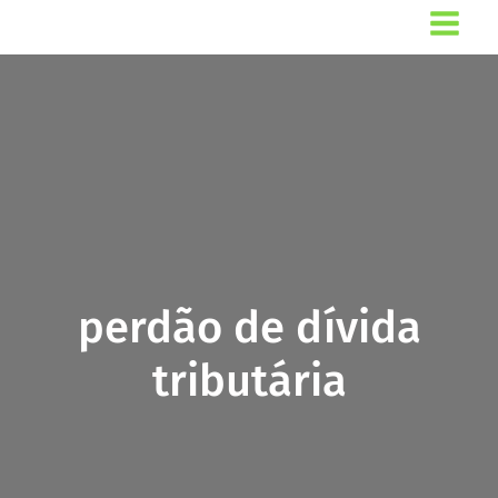
Ir
para
o
conteúdo
perdão de dívida
tributária