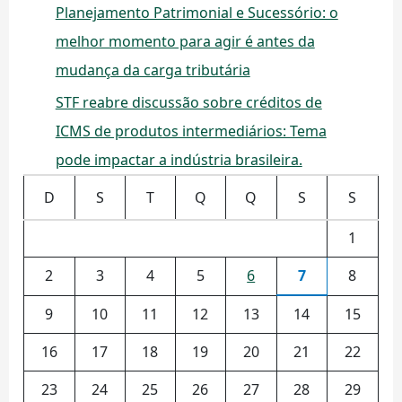
Planejamento Patrimonial e Sucessório: o
melhor momento para agir é antes da
mudança da carga tributária
STF reabre discussão sobre créditos de
ICMS de produtos intermediários: Tema
pode impactar a indústria brasileira.
D
S
T
Q
Q
S
S
1
2
3
4
5
6
7
8
9
10
11
12
13
14
15
16
17
18
19
20
21
22
23
24
25
26
27
28
29