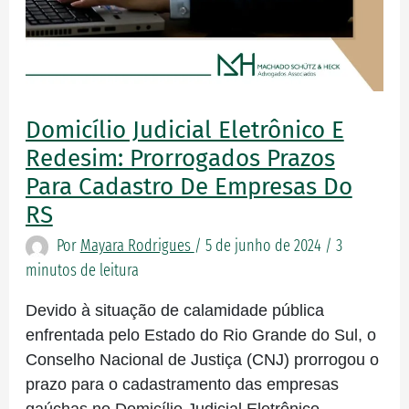
do
RS
Domicílio Judicial Eletrônico E
Redesim: Prorrogados Prazos
Para Cadastro De Empresas Do
RS
Por
Mayara Rodrigues
/
5 de junho de 2024
/
3
minutos de leitura
Devido à situação de calamidade pública
enfrentada pelo Estado do Rio Grande do Sul, o
Conselho Nacional de Justiça (CNJ) prorrogou o
prazo para o cadastramento das empresas
gaúchas no Domicílio Judicial Eletrônico.