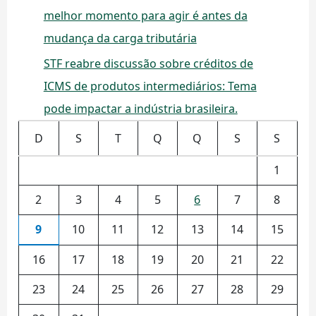
melhor momento para agir é antes da
mudança da carga tributária
STF reabre discussão sobre créditos de
ICMS de produtos intermediários: Tema
pode impactar a indústria brasileira.
D
S
T
Q
Q
S
S
1
2
3
4
5
6
7
8
9
10
11
12
13
14
15
16
17
18
19
20
21
22
23
24
25
26
27
28
29