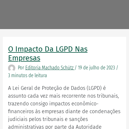
O Impacto Da LGPD Nas
O
impacto
Empresas
da
Por
Editoria Machado Schütz
/
19 de julho de 2023
/
LGPD
3 minutos de leitura
nas
empresas
A Lei Geral de Proteção de Dados (LGPD) é
assunto cada vez mais recorrente nos tribunais,
trazendo consigo impactos econômico-
financeiros às empresas diante de condenações
judiciais pelos tribunais e sanções
administrativas por parte da Autoridade