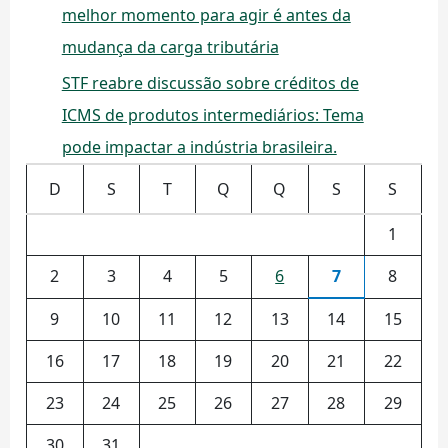
melhor momento para agir é antes da
mudança da carga tributária
STF reabre discussão sobre créditos de
ICMS de produtos intermediários: Tema
pode impactar a indústria brasileira.
D
S
T
Q
Q
S
S
1
2
3
4
5
6
7
8
9
10
11
12
13
14
15
16
17
18
19
20
21
22
23
24
25
26
27
28
29
30
31