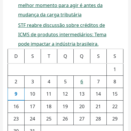
melhor momento para agir é antes da
mudança da carga tributária
STF reabre discussão sobre créditos de
ICMS de produtos intermediários: Tema
pode impactar a indústria brasileira.
D
S
T
Q
Q
S
S
1
2
3
4
5
6
7
8
9
10
11
12
13
14
15
16
17
18
19
20
21
22
23
24
25
26
27
28
29
30
31