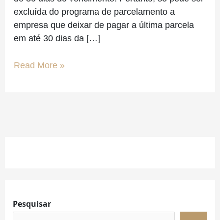
dias
excluída do programa de parcelamento a
após
empresa que deixar de pagar a última parcela
vencimento
em até 30 dias da […]
Read More »
Facebook
Instagram
LinkedIn
Pesquisar