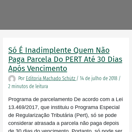
Só É Inadimplente Quem Não
Só
é
Paga Parcela Do PERT Até 30 Dias
inadimplente
Após Vencimento
quem
Por
Editoria Machado Schütz
/
14 de julho de 2018
/
não
2 minutos de leitura
paga
parcela
Programa de parcelamento De acordo com a Lei
do
13.469/2017, que instituiu o Programa Especial
PERT
de Regularização Tributária (Pert), só se pode
até
considerar atrasada a parcela não paga depois
30
de 30 dias do vencimento. Portanto, só pode ser