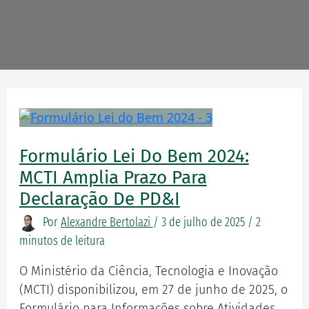
Formulário
Lei
do
Formulário Lei Do Bem 2024:
Bem
MCTI Amplia Prazo Para
2024:
Declaração De PD&I
MCTI
Por
Alexandre Bertolazi
/
3 de julho de 2025
/
2
amplia
minutos de leitura
prazo
para
O Ministério da Ciência, Tecnologia e Inovação
declaração
(MCTI) disponibilizou, em 27 de junho de 2025, o
de
Formulário para Informações sobre Atividades