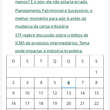
menos? E o pior, ele não estaria errado.
Planejamento Patrimonial e Sucessório: o
melhor momento para agir é antes da
mudança da carga tributária
STF reabre discussão sobre créditos de
ICMS de produtos intermediários: Tema
pode impactar a indústria brasileira.
D
S
T
Q
Q
S
S
1
2
3
4
5
6
7
8
9
10
11
12
13
14
15
16
17
18
19
20
21
22