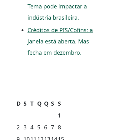
Tema pode impactar a
indústria brasileira.
Créditos de PIS/Cofins: a
janela está aberta. Mas
fecha em dezembro.
D
S
T
Q
Q
S
S
1
2
3
4
5
6
7
8
9
10
11
12
13
14
15