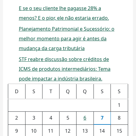
E se o seu cliente lhe pagasse 28% a
menos? E o pior, ele não estaria errado.
Planejamento Patrimonial e Sucessório: o
melhor momento para agir é antes da
mudança da carga tributária
STF reabre discussão sobre créditos de
ICMS de produtos intermediários: Tema
pode impactar a indústria brasileira.
D
S
T
Q
Q
S
S
1
2
3
4
5
6
7
8
9
10
11
12
13
14
15