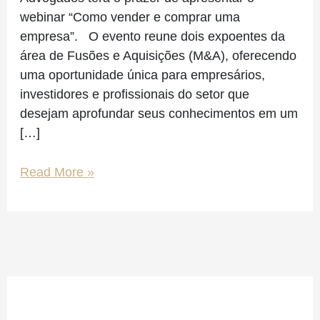
em
webinar “Como vender e comprar uma
25/09/2024
empresa”. O evento reune dois expoentes da
às
área de Fusões e Aquisições (M&A), oferecendo
18h
uma oportunidade única para empresários,
investidores e profissionais do setor que
desejam aprofundar seus conhecimentos em um
[…]
Read More »
Facebook
Instagram
LinkedIn