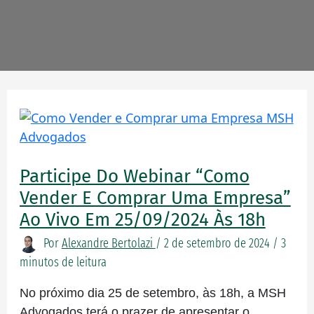
Participe
do
webinar
Participe Do Webinar “Como
“Como
vender
Vender E Comprar Uma Empresa”
e
Ao Vivo Em 25/09/2024 Às 18h
comprar
Por
Alexandre Bertolazi
/
2 de setembro de 2024
/
3
uma
minutos de leitura
empresa”
ao
No próximo dia 25 de setembro, às 18h, a MSH
vivo
Advogados terá o prazer de apresentar o