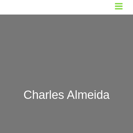
Ir
para
o
conteúdo
Charles Almeida