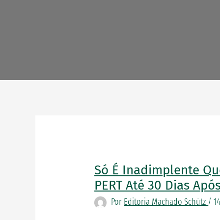
Só É Inadimplente Qu
Só
é
PERT Até 30 Dias Apó
inadimplente
Por
Editoria Machado Schütz
/
1
quem