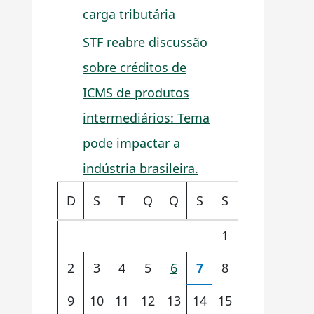
carga tributária
STF reabre discussão
sobre créditos de
ICMS de produtos
intermediários: Tema
pode impactar a
indústria brasileira.
D
S
T
Q
Q
S
S
1
2
3
4
5
6
7
8
9
10
11
12
13
14
15