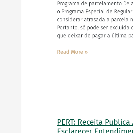
não
Programa de parcelamento De ac
paga
o Programa Especial de Regulari
parcela
considerar atrasada a parcela 
do
Portanto, só pode ser excluíd
PERT
que deixar de pagar a última pa
até
30
Read More »
dias
após
vencimento
PERT: Receita Publica
PERT:
Receita
Esclarecer Entendime