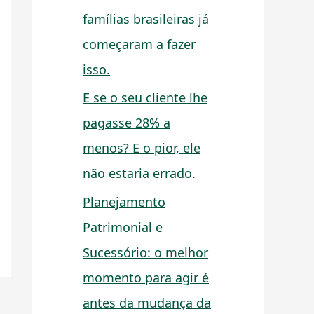
famílias brasileiras já
começaram a fazer
isso.
E se o seu cliente lhe
pagasse 28% a
menos? E o pior, ele
não estaria errado.
Planejamento
Patrimonial e
Sucessório: o melhor
momento para agir é
antes da mudança da