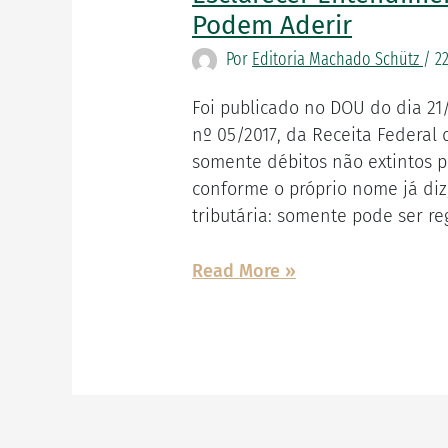
publica
Podem Aderir
Ato
Por
Editoria Machado Schütz
/
2
Declaratório
para
Foi publicado no DOU do dia 21/
esclarecer
nº 05/2017, da Receita Federal 
entendimento
somente débitos não extintos p
sobre
conforme o próprio nome já diz
débitos
tributária: somente pode ser r
que
podem
Read More »
aderir