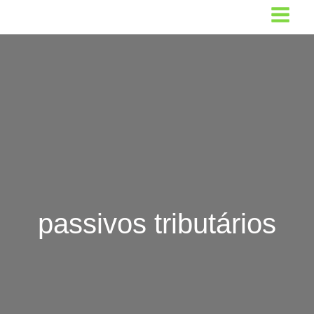
Ir
para
o
conteúdo
passivos tributários