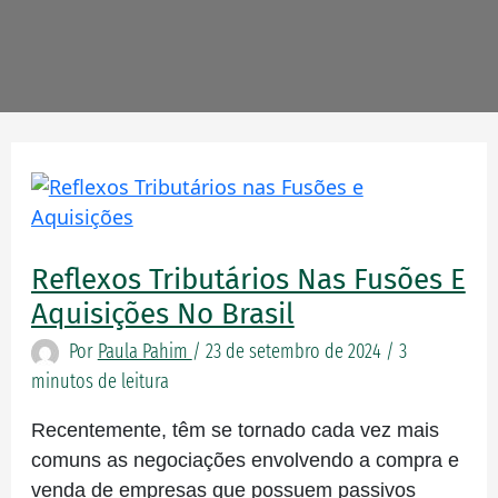
Reflexos
tributários
nas
Reflexos Tributários Nas Fusões E
Fusões
e
Aquisições No Brasil
Aquisições
Por
Paula Pahim
/
23 de setembro de 2024
/
3
no
minutos de leitura
Brasil
Recentemente, têm se tornado cada vez mais
comuns as negociações envolvendo a compra e
venda de empresas que possuem passivos