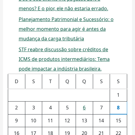
menos? E o pior, ele não estaria errado.
Planejamento Patrimonial e Sucessório: o
melhor momento para agir é antes da
mudança da carga tributária
STF reabre discussão sobre créditos de
ICMS de produtos intermediários: Tema
pode impactar a indústria brasileira.
D
S
T
Q
Q
S
S
1
2
3
4
5
6
7
8
9
10
11
12
13
14
15
16
17
18
19
20
21
22