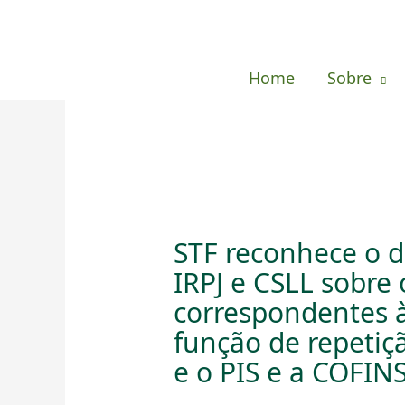
Ir
para
o
Home
Sobre
conteúdo
STF reconhece o di
IRPJ e CSLL sobre 
correspondentes à
função de repetiçã
e o PIS e a COFIN