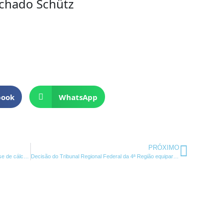
achado Schütz
book
WhatsApp
Próxi
PRÓXIMO
Parecer favorável da PGFN – ICMS integra a base de cálculo de crédito de PIS e COFINS
Decisão do Tribunal Regional Federal da 4ª Região equipara salários recebidos por gestantes na pandemia ao Salário-maternidade