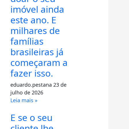
imóvel ainda
este ano. E
milhares de
famílias
brasileiras já
começaram a
fazer isso.
eduardo.pestana
23 de
julho de 2026
Leia mais »
E se o seu
cliente lhe