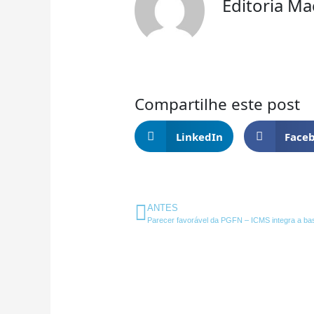
Editoria M
Compartilhe este post
LinkedIn
Face
Anterior
ANTES