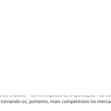
mos para exportação
Jurídico da Machado Schütz & Heck Advogados Associa
o Oficial da União desta quarta-feira (15/12/2021), p
 de tributos”
de insumos utilizados na industrializaç
e tem como objetivo trazer facilidades para empres
o de tributos – como Imposto de Importação, PIS/C
 tornando-os, portanto, mais competitivos no mercad