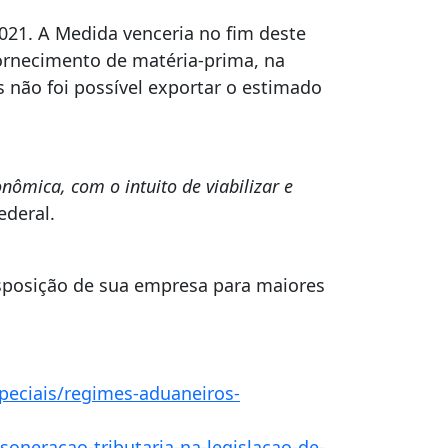
021. A Medida venceria no fim deste
ornecimento de matéria-prima, na
s não foi possível exportar o estimado
ômica, com o intuito de viabilizar e
Federal.
isposição de sua empresa para maiores
speciais/regimes-aduaneiros-
oneracao-tributaria-na-legislacao-de-