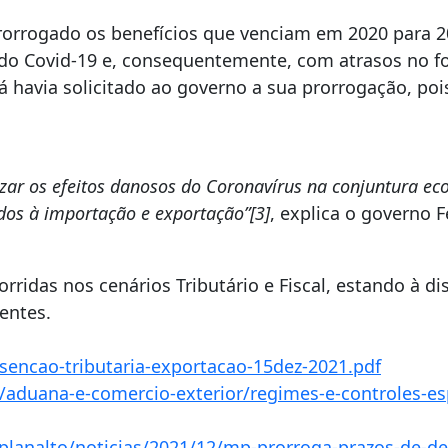
prorrogado os benefícios que venciam em 2020 para 2
do Covid-19 e, consequentemente, com atrasos no f
já havia solicitado ao governo a sua prorrogação, poi
ar os efeitos danosos do Coronavírus na conjuntura econ
ados à importação e exportação”[3]
, explica o governo 
ridas nos cenários Tributário e Fiscal, estando à d
nentes.
sencao-tributaria-exportacao-15dez-2021.pdf
s/aduana-e-comercio-exterior/regimes-e-controles-e
lanalto/noticias/2021/12/mp-prorroga-prazos-de-des