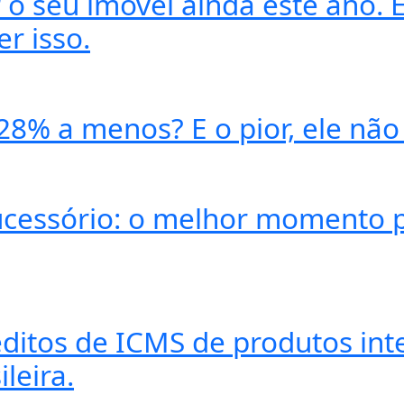
o seu imóvel ainda este ano. E
r isso.
 28% a menos? E o pior, ele não
ucessório: o melhor momento p
éditos de ICMS de produtos in
leira.