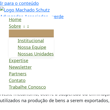
Ir para o conteúdo
Desoneração de insu
Home
pelo governo
Sobre
Institucional
Por Rafaeli Ramires Freitas, estagiária do Núcleo 
Nossa Equipe
Nossas Unidades
A Medida Provisória n.º 1.079[1], publicada no Diári
Expertise
isenção, de redução a zero de alíquotas ou de suspensão
Newsletter
aduaneiro conhecido como
drawback
.
Partners
Contato
Trabalhe Conosco
O
drawback
foi criado em 1966 pelo governo federal 
Neste mecanismo, ocorre a suspensão ou eliminaçã
utilizados na produção de bens a serem exportados,