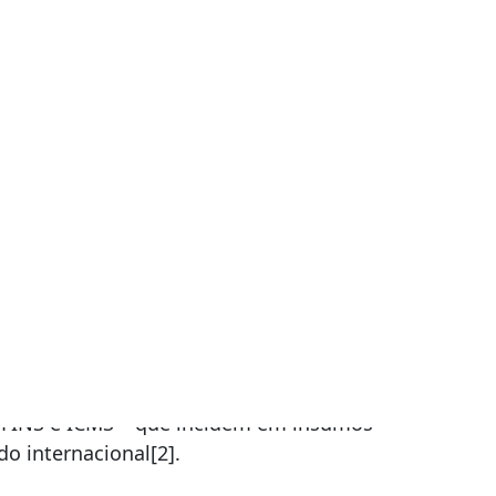
 é prorrogada
dos.
rorroga por mais 1 ano os
“prazos de
ão de produtos exportados, regime
as que trabalham com comércio exterior.
OFINS e ICMS – que incidem em insumos
o internacional[2].