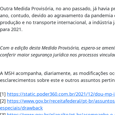
Outra Medida Provisória, no ano passado, já havia 
ano, contudo, devido ao agravamento da pandemia 
produção e no transporte internacional, a indústria 
para 2021.
Com a edição desta Medida Provisória, espera-se ameniz
conferir maior segurança jurídica nos processos vincul
A MSH acompanha, diariamente, as modificações ocor
esclarecimentos sobre este e outros assuntos perti
[1]
https://static.poder360.com.br/2021/12/dou-mp-i
[2]
https://www.gov.br/receitafederal/pt-br/assunto
especiais/drawback
[3]
https://www.gov.br/planalto/pt-br/acompanhe-o-p